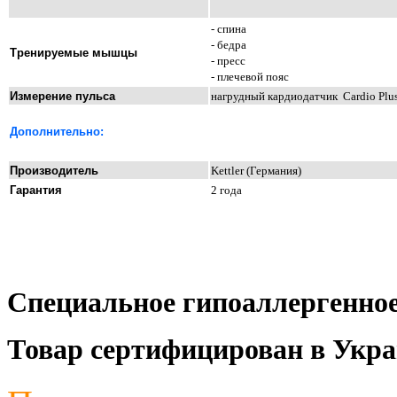
- спина
-
бедра
Тренируемые мышцы
- пресс
- пле
чевой пояс
Измерение пульса
нагрудный кардиодатчик Cardio Plu
Дополнитель
но:
Производитель
Kettler (
Германия
)
Гарантия
2
года
Специальное гипоаллергенное
Товар сертифицирован в Укра