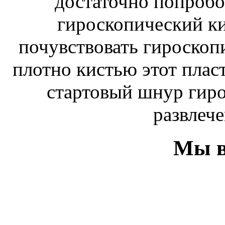
достаточно попробо
гироскопический к
почувствовать гироскоп
плотно кистью этот плас
стартовый шнур гиро
развлече
Мы в