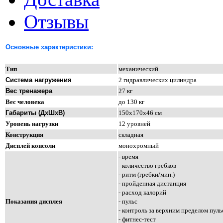
Отзывы
Основные характеристики:
Тип
м
еханический
Система нагружения
2 гидравлических цилиндра
Вес
тренажера
2
7
кг
В
ес человека
до 1
3
0 кг
Габариты
(ДхШхВ)
1
50
х
170
х
4
6
см
Уровень нагрузки
12 уровней
Конструкция
складная
Дисплей консоли
моно
хромный
- время
-
количество гребков
- ритм (гребки/мин.)
- пройденная дистанция
- расход калорий
Показания дисплея
-
пульс
- контроль за верхним пределом пуль
- фитнес-тест