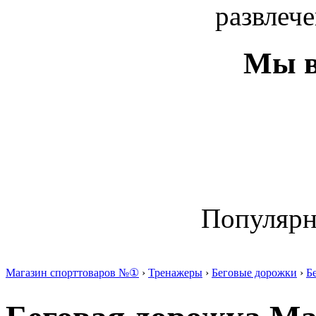
развлече
Мы в
Популяр
Магазин спорттоваров №①
›
Тренажеры
›
Беговые дорожки
›
Б