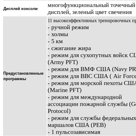
многофункциональный точечны
Дисплей консоли
дисплей, зеленый цвет свечения
11 высокоэффективных тренировочных п
- ручной режим
- холмы
- 5 км
- сжигание жира
- режим для сухопутных войск 
(Аrmy PFT)
- режим для ВМФ США (Navy PR
Предустановленные
- режим для ВВС США ( Air Forc
программы
- режим для морской пехоты СШ
(Marine PFT)
- режим для международной
ассоциации пожарной службы (G
Protocol)
- режим для службы федеральны
маршалов США (PEB)
- 1 пульсозависимая