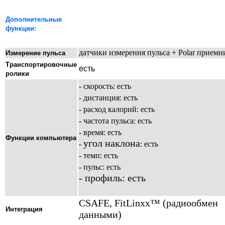
Дополнительны
е
функции:
датчики измерения пульса + Polar приемн
Измерение пульса
Транспортировочные
есть
ролики
- с
корость: есть
- д
истанция: есть
- р
асход калорий: есть
- ч
астота пульса: есть
- в
ремя: есть
Функции компьютера
угол наклона
-
: есть
- т
емп: есть
- пульс
: есть
- профиль: есть
CSAFE, FitLinxx™ (радиообмен
Интеграция
данными)