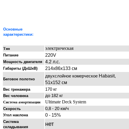
Основные
характеристики:
электрическая
Тип
220V
Питание
4.2 л.с.
Мощность двигателя
214х86х133 см
Габариты
(ДхШхВ)
Habasit
,
двухслойное комерческое
Беговое полотно
5
1
х1
5
2
см
170 кг
Вес
тренажера
до 182 кг
Вес человека
Ultimate Deck System
Система амортизации
0,8 - 20 км/ч
Скорость
0 - 15%
Угол наклона
Система
нет
складывания