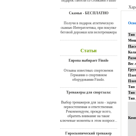
подарок гантели со стойками Finnlo
Хар
Скамья - БЕСПЛАТНО
Получи в подарок атлетическую
Осно
скамью Интератлетика, при покупке
беговой дорожки или велотренажера
Тип
Мощ
Пас
Статьи
Коли
Раз
Европа выбирает Finnlo
Вес 
Груз
Отзывы известных спортсменов
Германии о спортивном
Плот
оборудовании Finnlo.
Плот
Тип
Тренажеры для спортзала:
Тип 
Тип
Выбор тренажеров для зала - задача
первостепенная и ответственная.
Рекоммендуем, прежде всего,
обратить внимание на такие
Ком
ключевые моменты в этом вопросе...
Гироскопический тренажер