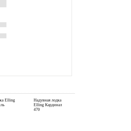
а Elling
Надувная лодка
иль
Elling Кардинал
470