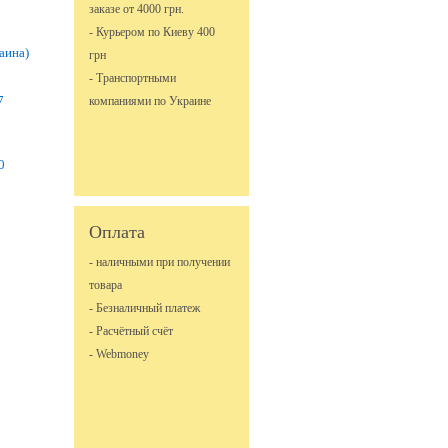
заказе от 4000 грн.
- Курьером по Киеву 400
аина)
грн
- Транспортными
1
7
компаниями по Украине
0
Оплата
- наличными при получении
товара
- Безналичный платеж
- Расчётный счёт
- Webmoney