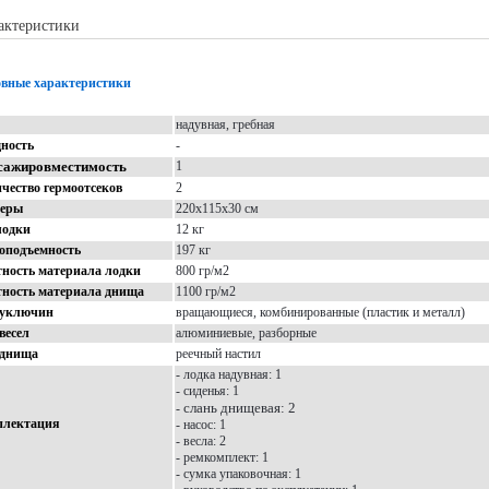
актеристики
Описание
Доставка
Отзывы
вные характеристики
надувная, гребная
ность
-
сажировместимость
1
чество гермоотсеков
2
меры
220х115х30 см
лодки
12 кг
оподъемность
197 кг
ность материала лодки
800 гр/м2
ность материала днища
1100 гр/м2
 уключин
вращающиеся, комбинированные (пластик и металл)
весел
алюминиевые, разборные
 днища
реечный настил
- лодка надувная: 1
- сиденья: 1
с
лань днищевая: 2
-
плектация
- насос: 1
- весла: 2
- ремкомплект: 1
- сумка упаковочная: 1