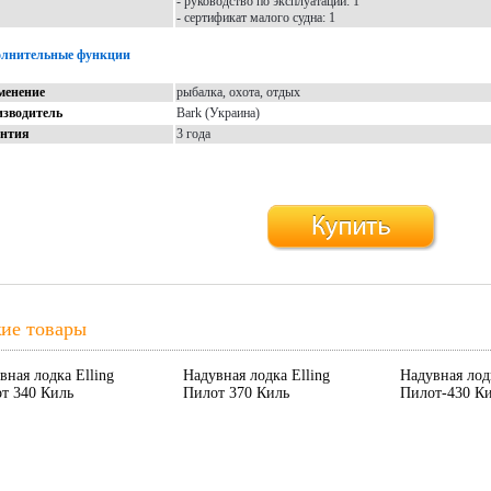
- руководство по эксплуатации: 1
- сертификат малого судна: 1
олнительные функции
менение
рыбалка, охота, отдых
зводитель
Bark (Украина)
антия
3 года
ие товары
вная лодка Elling
Надувная лодка Elling
Надувная лодк
т 340 Киль
Пилот 370 Киль
Пилот-430 К