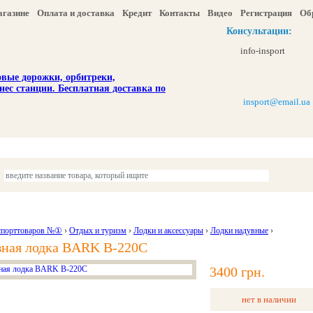
агазине
Оплата и доставка
Кредит
Контакты
Видео
Регистрация
Об
Консультации:
info-insport
insport@email.ua
ы
Отдых и туризм
Детям
Красота и здоровье
Акции и скидка
спорттоваров №①
›
Отдых и туризм
›
Лодки и аксессуары
›
Лодки надувные
›
вная лодка BARK В-220С
3400 грн.
нет в наличии