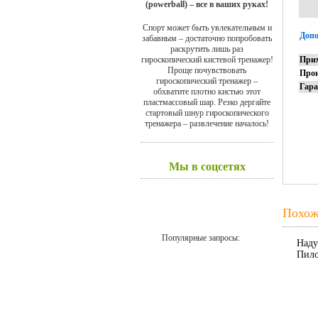
(powerball) – все в ваших руках!
Спорт может быть увлекательным и
Доп
забавным – достаточно попробовать
раскрутить лишь раз
гироскопический кистевой тренажер!
При
Проще почувствовать
Прои
гироскопический тренажер –
Гар
обхватите плотно кистью этот
пластмассовый шар. Резко дергайте
стартовый шнур гироскопического
тренажера – развлечение началось!
Мы в соцсетях
Похож
Популярные запросы:
Наду
Пило