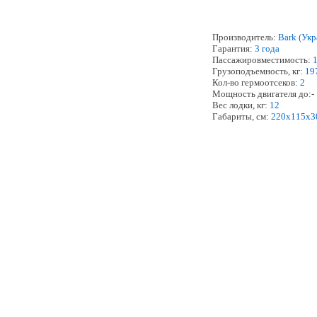
Производитель:
Bark
(Укр
Гарантия:
3 года
Пассажировместимость:
Грузоподъемность, кг:
19
Кол-во гермоотсеков:
2
Мощность двигателя до:
-
Вес лодки, кг:
1
2
Габариты, см:
2
2
0х1
15
х3