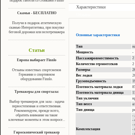
подарок гантели со стойками Finnlo
Характеристики
Скамья - БЕСПЛАТНО
Отзывы
Получи в подарок атлетическую
скамью Интератлетика, при покупке
беговой дорожки или велотренажера
Основные характеристики
Тип
н
Статьи
Мощность
-
Пассажировместимость
2
Европа выбирает Finnlo
Количество гермоотсеков
2
Размеры
2
Отзывы известных спортсменов
Германии о спортивном
Вес лодки
2
оборудовании Finnlo.
Грузоподъемность
1
Плотность материала лодки
8
Тренажеры для спортзала:
Плотность материала днища
1
Тип уключин
в
Выбор тренажеров для зала - задача
Тип весел
а
первостепенная и ответственная.
Тип днища
р
Рекоммендуем, прежде всего,
обратить внимание на такие
-
ключевые моменты в этом вопросе...
-
-
Комплектация
-
Гироскопический тренажер
-