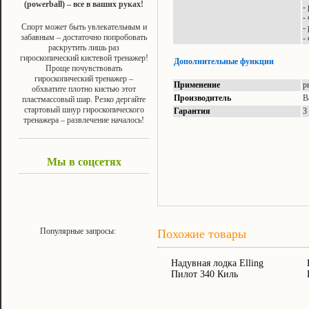
(powerball) – все в ваших руках!
-
-
Спорт может быть увлекательным и
-
забавным – достаточно попробовать
-
раскрутить лишь раз
гироскопический кистевой тренажер!
Дополнительные функции
Проще почувствовать
гироскопический тренажер –
Применение
р
обхватите плотно кистью этот
Производитель
B
пластмассовый шар. Резко дергайте
стартовый шнур гироскопического
Гарантия
3
тренажера – развлечение началось!
Мы в соцсетях
Популярные запросы:
Похожие товары
Надувная лодка Elling
Пилот 340 Киль