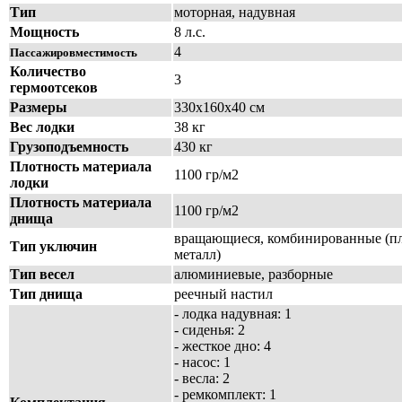
Тип
моторная, надувная
Мощность
8 л.с.
4
Пассажировместимость
Количество
3
гермоотсеков
Размеры
330х160х40 см
Вес лодки
38 кг
Грузоподъемность
430 кг
Плотность материала
1100 гр/м2
лодки
Плотность материала
1100 гр/м2
днища
вращающиеся, комбинированные (пл
Тип уключин
металл)
Тип весел
алюминиевые, разборные
Тип днища
реечный настил
- лодка надувная: 1
- сиденья: 2
- жесткое дно: 4
- насос: 1
- весла: 2
- ремкомплект: 1