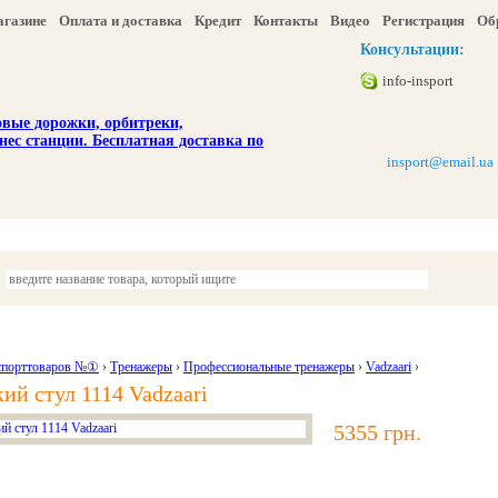
агазине
Оплата и доставка
Кредит
Контакты
Видео
Регистрация
Об
Консультации:
info-insport
insport@email.ua
ы
Отдых и туризм
Детям
Красота и здоровье
Акции и скидка
спорттоваров №①
›
Тренажеры
›
Профессиональные тренажеры
›
Vadzaari
›
ий стул 1114 Vadzaari
5355 грн.