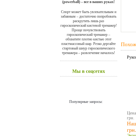
(powerball) – все в ваших руках!
Спорт может быть увлекательным и
забавным – достаточно попробовать
раскрутить лишь раз
гироскопический кистевой тренажер!
Проще почувствовать
гироскопический тренажер –
обхватите плотно кистью этот
Похож
пластмассовый шар. Резко дергайте
стартовый шнур гироскопического
тренажера – развлечение началось!
Руко
Мы в соцсетях
Популярные запросы:
Цена
грн.
Наш
грн
Экон