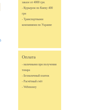
заказе от 4000 грн.
- Курьером по Киеву 400
грн
- Транспортными
компаниями по Украине
5
Оплата
- наличными при получении
товара
- Безналичный платеж
- Расчётный счёт
- Webmoney