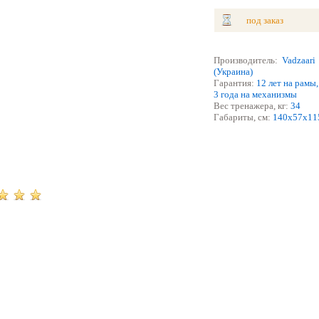
под заказ
Производитель:
Vadzaari
(Украина)
Гарантия:
12 лет на рамы,
3 года на механизмы
Вес тренажера, кг:
3
4
Габариты, см:
1
40
х
57
х
1
1