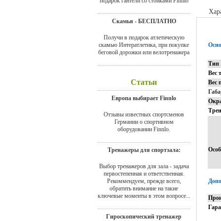
подарок гантели со стойками Finnlo
Хар
Скамья - БЕСПЛАТНО
Получи в подарок атлетическую
скамью Интератлетика, при покупке
Осно
беговой дорожки или велотренажера
Тип
Вес 
Статьи
Вес 
Габ
Европа выбирает Finnlo
Окр
Тре
Отзывы известных спортсменов
Германии о спортивном
оборудовании Finnlo.
Особ
Тренажеры для спортзала:
Выбор тренажеров для зала - задача
первостепенная и ответственная.
Рекоммендуем, прежде всего,
Допо
обратить внимание на такие
ключевые моменты в этом вопросе...
Прои
Гар
Гироскопический тренажер