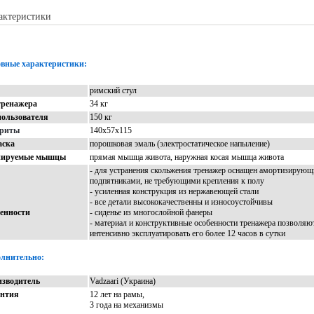
актеристики
Описание
Доставка
Отзывы
вные характеристики:
римский стул
тренажера
34 кг
пользователя
150 кг
ариты
140х57х115
аска
порошковая эмаль (электростатическое напыление)
нируемые мышцы
прямая мышца живота, наружная косая мышца живота
- для устранения скольжения тренажер оснащен амортизирую
подпятниками, не требующими крепления к полу
- усиленная конструкция из нержавеющей стали
- все детали высококачественны и износоустойчивы
енности
- сиденье из многослойной фанеры
- материал и конструктивные особенности тренажера позволяю
интенсивно эксплуатировать его более 12 часов в сутки
лнительно:
зводитель
Vadzaari (Украина)
антия
12 лет на рамы,
3 года на механизмы