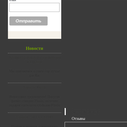
Имя
Новости
Лучший супермаркет тренажеров
в Украине
Мы изменяемся и стаем еще лучше
для Вас
Ация от Finnlo
Новогоднее предложение! Покупая
фитнес станцию Finnlo, получите
подарок гантели со стойками Finnlo
Характеристики
Скамья - БЕСПЛАТНО
Отзывы
Получи в подарок атлетическую