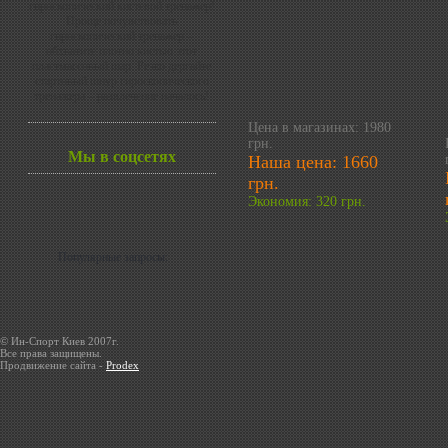
гироскопический кистевой тренажер!
Проще почувствовать
гироскопический тренажер –
обхватите плотно кистью этот
пластмассовый шар. Резко дергайте
стартовый шнур гироскопического
тренажера – развлечение началось!
Цена в магазинах: 1980
грн.
Мы в соцсетях
Наша цена: 1660
грн.
Экономия: 320 грн.
Популярные запросы:
© Ин-Спорт Киев 2007г.
Все права защищены.
Продвижение сайта -
Prodex