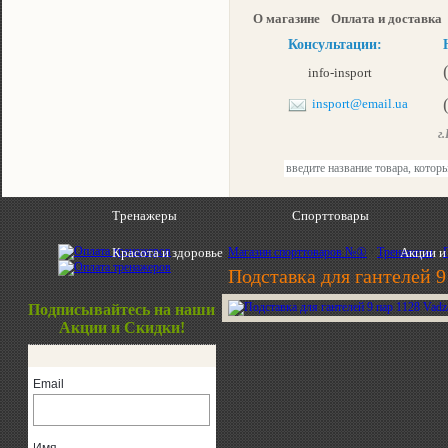
О магазине
Оплата и доставка
Консультации:
info-insport
insport@email.ua
г.К
Тренажеры
Спорттовары
Красота и здоровье
Магазин спорттоваров №①
›
Тренажеры
Акции и
›
Подставка для гантелей 9
Подписывайтесь на наши
Акции и Скидки!
Email