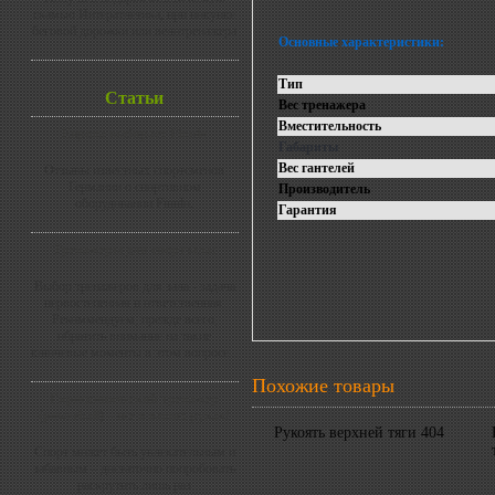
скамью Интератлетика, при покупке
беговой дорожки или велотренажера
Основные характеристики:
Тип
Статьи
Вес тренажера
Вместительность
Европа выбирает Finnlo
Габариты
Вес гантелей
Отзывы известных спортсменов
Германии о спортивном
Производитель
оборудовании Finnlo.
Гарантия
Тренажеры для спортзала:
Выбор тренажеров для зала - задача
первостепенная и ответственная.
Рекоммендуем, прежде всего,
обратить внимание на такие
ключевые моменты в этом вопросе...
Похожие товары
Гироскопический тренажер
(powerball) – все в ваших руках!
Рукоять верхней тяги 404
Спорт может быть увлекательным и
забавным – достаточно попробовать
раскрутить лишь раз