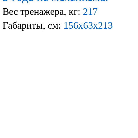
Вес тренажера, кг:
2
17
Габариты, см:
1
56
х
6
3
х
213