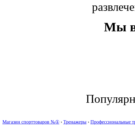
развлече
Мы в
Популяр
Магазин спорттоваров №①
›
Тренажеры
›
Профессиональные т