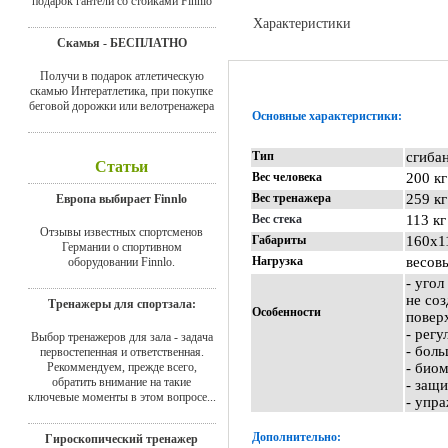
подарок гантели со стойками Finnlo
Характеристики
Скамья - БЕСПЛАТНО
Доставка
Получи в подарок атлетическую
скамью Интератлетика, при покупке
беговой дорожки или велотренажера
Основные характеристики:
Тип
сгибан
Статьи
Вес человека
200 кг
Вес тренажера
259 к
Европа выбирает Finnlo
Вес стека
113 кг
Отзывы известных спортсменов
Габариты
160х1
Германии о спортивном
Нагрузка
весов
оборудовании Finnlo.
- угол
не со
Тренажеры для спортзала:
Особенности
повер
- рег
Выбор тренажеров для зала - задача
- боль
первостепенная и ответственная.
Рекоммендуем, прежде всего,
- био
обратить внимание на такие
- защ
ключевые моменты в этом вопросе...
- упр
Дополнительно:
Гироскопический тренажер