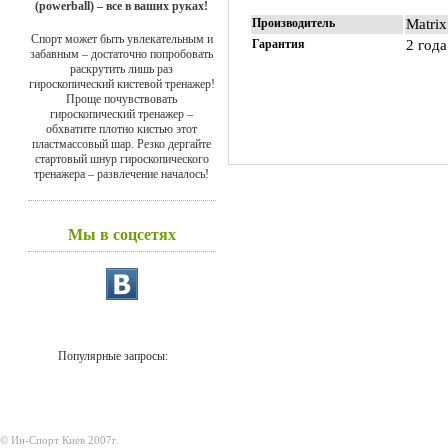
(powerball) – все в ваших руках!
Производитель
Matrix
Спорт может быть увлекательным и
Гарантия
2 года
забавным – достаточно попробовать
раскрутить лишь раз
гироскопический кистевой тренажер!
Проще почувствовать
гироскопический тренажер –
обхватите плотно кистью этот
пластмассовый шар. Резко дергайте
стартовый шнур гироскопического
тренажера – развлечение началось!
Мы в соцсетях
Популярные запросы:
© Ин-Спорт Киев 2007г.