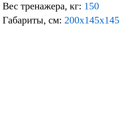
Вес тренажера, кг:
1
50
Габариты, см:
2
0
0
х
1
45
х
1
45