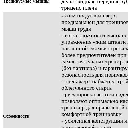
дельтовидная, передняя зуб
Тренируемые мышцы
трицепс плеча
- жим под углом вверх
предназначен для трениро
мышц груди
- из-за сложности выполн
упражнения «жим штанги 
наклонной скамье» трена
более предпочтителен при
самостоятельных трениров
(без партнера) и гарантиру
безопасность для новичков
- тренажер снабжен устро
облегченного старта
- регулировка высоты сиде
позволяют оптимально нас
тренажер для правильной 
комфортной тренировки
Особенности
- усиленная конструкция и
нержавеющей стали