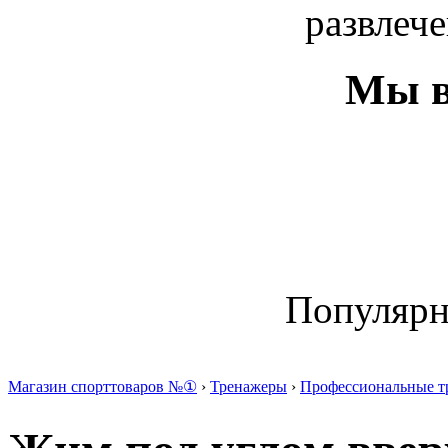
развлече
Мы в
Популяр
Магазин спорттоваров №①
›
Тренажеры
›
Профессиональные т