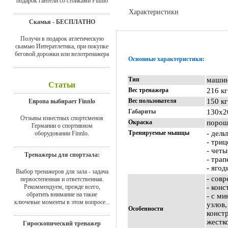
подарок гантели со стойками Finnlo
Характеристики
Скамья - БЕСПЛАТНО
Отзывы
Получи в подарок атлетическую
скамью Интератлетика, при покупке
беговой дорожки или велотренажера
Основные характеристики:
Тип
машин
Статьи
Вес тренажера
216 кг
Вес пользователя
150 кг
Европа выбирает Finnlo
Габариты
130х2
Отзывы известных спортсменов
Окраска
порош
Германии о спортивном
Тренируемые мышцы
- дел
оборудовании Finnlo.
- триц
- чет
Тренажеры для спортзала:
- тра
- яго
Выбор тренажеров для зала - задача
- сов
первостепенная и ответственная.
Рекоммендуем, прежде всего,
- кон
обратить внимание на такие
- с м
ключевые моменты в этом вопросе...
узлов
Особенности
конст
жестк
Гироскопический тренажер