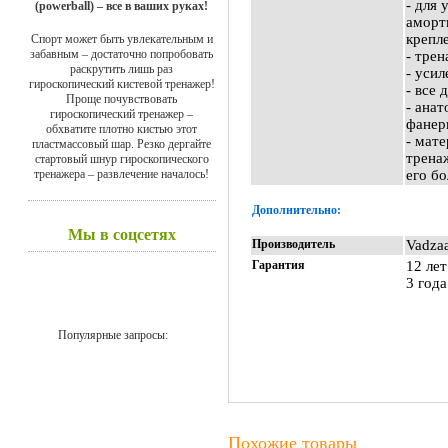
- для
(powerball) – все в ваших руках!
аморт
крепл
Спорт может быть увлекательным и
забавным – достаточно попробовать
- тре
раскрутить лишь раз
- уси
гироскопический кистевой тренажер!
- все
Проще почувствовать
- ана
гироскопический тренажер –
фанер
обхватите плотно кистью этот
- мат
пластмассовый шар. Резко дергайте
трена
стартовый шнур гироскопического
тренажера – развлечение началось!
его бо
Дополнительно:
Мы в соцсетях
Производитель
Vadzaa
Гарантия
12 лет
3 год
Популярные запросы:
Похожие товары