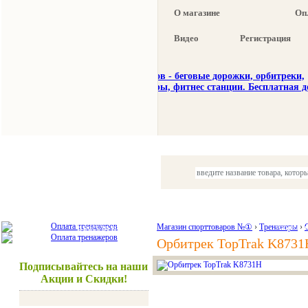
О магазине
Оп
Видео
Регистрация
Тренажеры
Спорттовары
Красота и здоровье
Магазин спорттоваров №①
›
Тренажеры
Акции и
›
Орбитрек TopTrak K8731
Подписывайтесь на наши
Акции и Скидки!