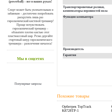
(powerball) – все в ваших руках!
Транспортировочные ролики,
Спорт может быть увлекательным и
компенсаторы неровностей пола
забавным – достаточно попробовать
Функции компьютера
раскрутить лишь раз
гироскопический кистевой тренажер!
Проще почувствовать
гироскопический тренажер –
обхватите плотно кистью этот
пластмассовый шар. Резко дергайте
стартовый шнур гироскопического
тренажера – развлечение началось!
Производитель
Гарантия
Мы в соцсетях
Популярные запросы:
Похожие товары
Орбитрек TopTrack
K8728TP-1