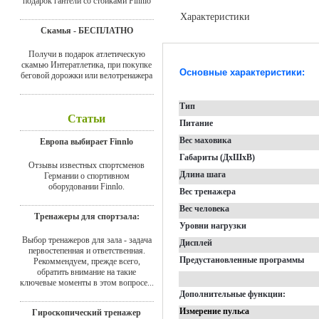
подарок гантели со стойками Finnlo
Характеристики
Скамья - БЕСПЛАТНО
Доставка
Получи в подарок атлетическую
скамью Интератлетика, при покупке
Основные характеристики:
беговой дорожки или велотренажера
Тип
Статьи
Питание
Вес маховика
Европа выбирает Finnlo
Габариты (ДхШхВ)
Отзывы известных спортсменов
Длина шага
Германии о спортивном
оборудовании Finnlo.
Вес тренажера
Вес человека
Тренажеры для спортзала:
Уровни нагрузки
Выбор тренажеров для зала - задача
Дисплей
первостепенная и ответственная.
Предустановленные программы
Рекоммендуем, прежде всего,
обратить внимание на такие
ключевые моменты в этом вопросе...
Дополнительные функции:
Измерение пульса
Гироскопический тренажер