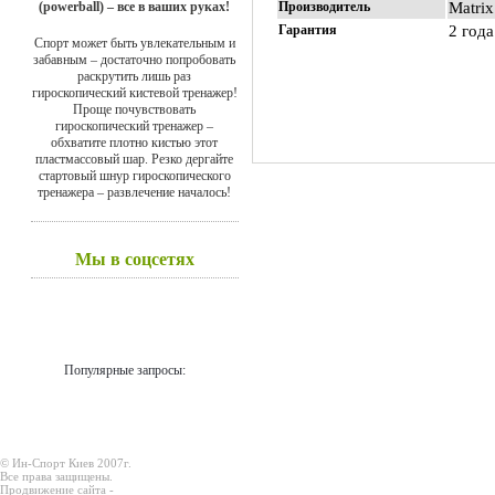
(powerball) – все в ваших руках!
Производитель
Matrix
Гарантия
2 года
Спорт может быть увлекательным и
забавным – достаточно попробовать
раскрутить лишь раз
гироскопический кистевой тренажер!
Проще почувствовать
гироскопический тренажер –
обхватите плотно кистью этот
пластмассовый шар. Резко дергайте
стартовый шнур гироскопического
тренажера – развлечение началось!
Мы в соцсетях
Популярные запросы:
© Ин-Спорт Киев 2007г.
Все права защищены.
Продвижение сайта -
Prodex