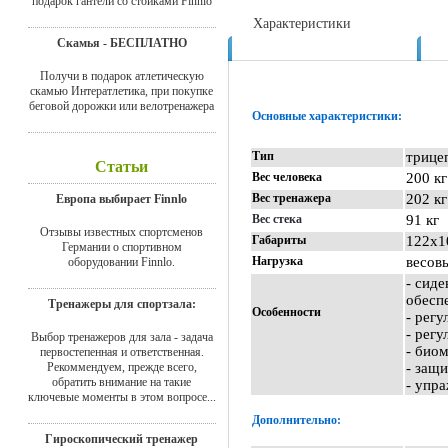
подарок гантели со стойками Finnlo
Характеристики
Скамья - БЕСПЛАТНО
Доставка
Получи в подарок атлетическую
скамью Интератлетика, при покупке
беговой дорожки или велотренажера
Основные характеристики:
Тип
трице
Статьи
Вес человека
200 кг
Вес тренажера
202 к
Европа выбирает Finnlo
Вес стека
91 кг
Отзывы известных спортсменов
Габариты
122х1
Германии о спортивном
Нагрузка
весов
оборудовании Finnlo.
- сид
обесп
Тренажеры для спортзала:
Особенности
- рег
- рег
Выбор тренажеров для зала - задача
- био
первостепенная и ответственная.
Рекоммендуем, прежде всего,
- защ
обратить внимание на такие
- упр
ключевые моменты в этом вопросе...
Дополнительно:
Гироскопический тренажер