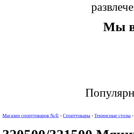
развлече
Мы в
Популяр
Магазин спорттоваров №①
›
Спорттовары
›
Теннисные столы