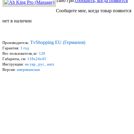
1480 грн.
сообщить, когда появится
Сообщите мне, когда товар появится
нет в наличии
TvShopping EU (Германия)
Производитель:
Гарантия:
1 год
Вес
пользователя
, кг:
1
20
Габариты, см:
118х24х45
Инструкц
ия:
на укр., рус., англ.
Версия:
американская