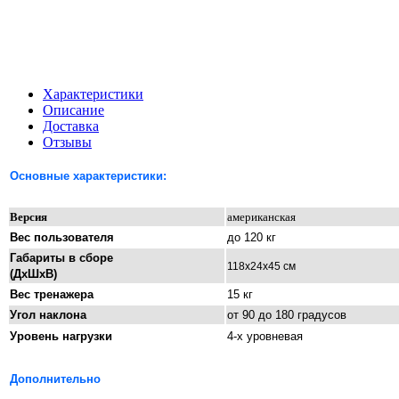
Характеристики
Описание
Доставка
Отзывы
Основные характеристики:
Версия
аме
риканская
Вес пользователя
до 120 кг
Габариты в сборе
118х24х45 см
(ДхШхВ)
Вес тренажера
15 кг
Уг
ол на
клона
от 90 до 180 градусов
Уровень нагрузки
4-х уровневая
Дополнительно