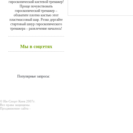
гироскопический кистевой тренажер!
Проще почувствовать
гироскопический тренажер –
обхватите плотно кистью этот
пластмассовый шар. Резко дергайте
стартовый шнур гироскопического
тренажера – развлечение началось!
Мы в соцсетях
Популярные запросы:
© Ин-Спорт Киев 2007г.
Все права защищены.
Продвижение сайта -
Prodex