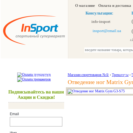
О магазине
Оплата и доставка
Консультации:
info-insport
insport@email.ua
г.К
Тренажеры
Спорттовары
Красота и здоровье
Магазин спорттоваров №①
›
Тренажеры
Акции и
›
Отведение ног Matrix G
Подписывайтесь на наши
Акции и Скидки!
Email