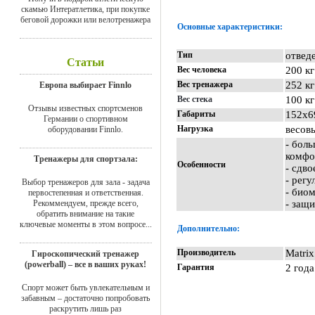
скамью Интератлетика, при покупке
беговой дорожки или велотренажера
Основные характеристики:
Тип
отвед
Статьи
Вес человека
200 кг
Вес тренажера
252 к
Европа выбирает Finnlo
Вес стека
100 кг
Отзывы известных спортсменов
Габариты
152х6
Германии о спортивном
Нагрузка
весов
оборудовании Finnlo.
- бол
комф
Тренажеры для спортзала:
Особенности
- сдво
- рег
Выбор тренажеров для зала - задача
- био
первостепенная и ответственная.
Рекоммендуем, прежде всего,
- защ
обратить внимание на такие
ключевые моменты в этом вопросе...
Дополнительно:
Производитель
Matrix
Гироскопический тренажер
(powerball) – все в ваших руках!
Гарантия
2 года
Спорт может быть увлекательным и
забавным – достаточно попробовать
раскрутить лишь раз