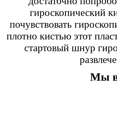
достаточно попробо
гироскопический к
почувствовать гироскоп
плотно кистью этот плас
стартовый шнур гиро
развлече
Мы в