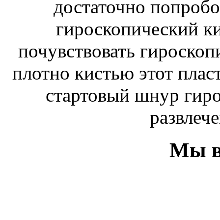
достаточно попробо
гироскопический к
почувствовать гироскоп
плотно кистью этот плас
стартовый шнур гиро
развлече
Мы в