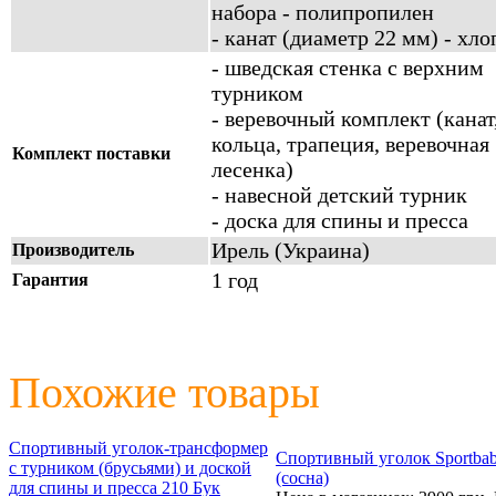
набора - полипропилен
- канат (диаметр 22 мм) - хло
- шведская стенка с верхним
турником
- веревочный комплект (канат
кольца, трапеция, веревочная
Комплект поставки
лесенка)
- навесной детский турник
- доска для спины и пресса
Ирель (Украина)
Производитель
1 год
Гарантия
Похожие товары
Спортивный уголок-трансформер
Спортивный уголок Sportba
с турником (брусьями) и доской
(сосна)
для спины и пресса 210 Бук