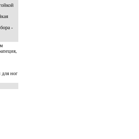
тойкой
йкая
бора -
ом
рапеция,
 для ног