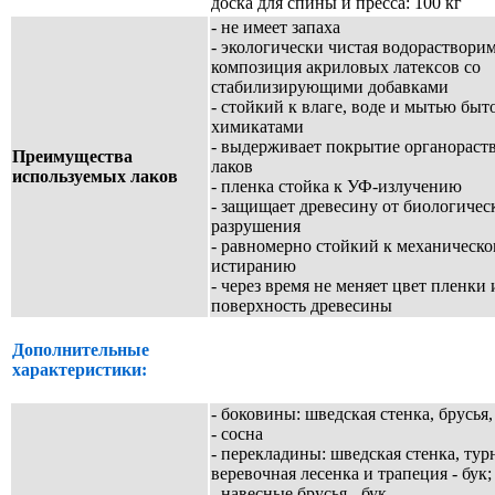
доска для спины и пресса: 100 кг
- не имеет запаха
- экологически чистая водораствори
композиция акриловых латексов со
стабилизирующими добавками
- стойкий к влаге, воде и мытью бы
химикатами
- выдерживает покрытие органорас
Преимущества
лаков
используемых лаков
- пленка стойка к УФ-излучению
- защищает древесину от биологичес
разрушения
- равномерно стойкий к механическ
истиранию
- через время не меняет цвет пленки 
поверхность древесины
Дополнительные
характеристики:
- боковины: шведская стенка, брусья
- сосна
- перекладины: шведская стенка, тур
веревочная лесенка и трапеция - бук;
- навесные брусья - бук