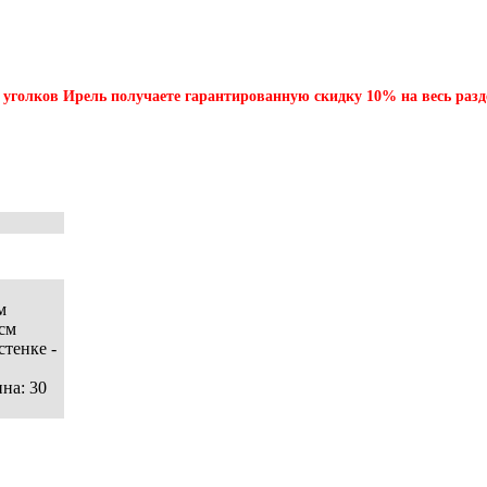
 уголков Ирель получаете гарантированную скидку 10% на весь разд
см
 см
стенке -
ина: 30