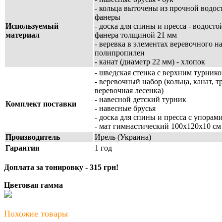
- кольца выточены из прочной водос
фанеры
Используемый
- доска для спины и пресса - водосто
материал
фанера толщиной 21 мм
- веревка в элементах веревочного на
полипропилен
- канат (диаметр 22 мм) - хлопок
- шведская стенка с верхним турник
- веревочный набор (кольца, канат, т
веревочная лесенка)
- навесной детский турник
Комплект поставки
- навесные брусья
- доска для спины и пресса с упорами
- мат гимнастический 100х120х10 см
Производитель
Ирель (Украина)
Гарантия
1 год
Доплата за тонировку - 315 грн!
Цветовая гамма
Похожие товары