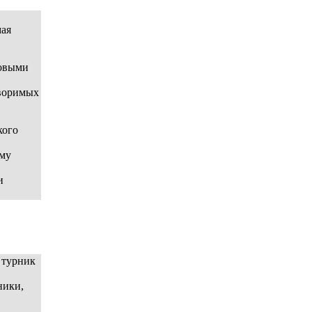
мая
товыми
творимых
кого
ому
и
, турник
ники,