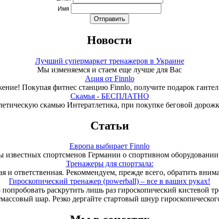
Имя
Новости
Лучший супермаркет тренажеров в Украине
Мы изменяемся и стаем еще лучше для Вас
Ация от Finnlo
ение! Покупая фитнес станцию Finnlo, получите подарок гантели
Скамья - БЕСПЛАТНО
летическую скамью Интератлетика, при покупке беговой дорож
Статьи
Европа выбирает Finnlo
 известных спортсменов Германии о спортивном оборудовании 
Тренажеры для спортзала:
ая и ответственная. Рекоммендуем, прежде всего, обратить вним
Гироскопический тренажер (powerball) – все в ваших руках!
 попробовать раскрутить лишь раз гироскопический кистевой т
тмассовый шар. Резко дергайте стартовый шнур гироскопического