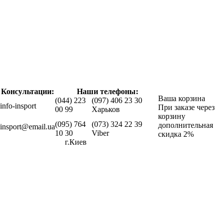
Консультации:
Наши телефоны:
Ваша корзина
(044) 223
(097) 406 23 30
info-insport
При заказе через
00 99
Харьков
корзину
(095) 764
(073) 324 22 39
дополнительная
insport@email.ua
10 30
Viber
скидка 2%
г.Киев