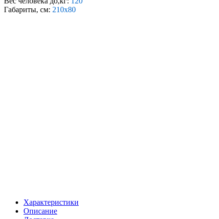
Вес человека до,кг:
120
Габариты, см:
210х80
Характеристики
Описание