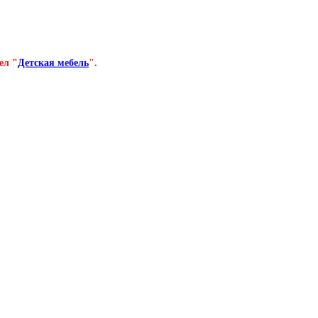
ел "
Детская мебель
".