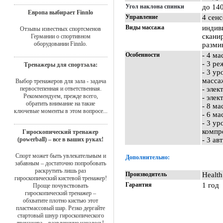
Угол наклона спинки
до 14
Европа выбирает Finnlo
Управление
4 сен
Виды массажа
индив
Отзывы известных спортсменов
скани
Германии о спортивном
оборудовании Finnlo.
разми
Особенности
- 4 м
- 3 р
Тренажеры для спортзала:
- 3 ур
масса
Выбор тренажеров для зала - задача
первостепенная и ответственная.
- элек
Рекоммендуем, прежде всего,
- элек
обратить внимание на такие
- 8 м
ключевые моменты в этом вопросе...
- 6 м
- 3 у
компр
Гироскопический тренажер
(powerball) – все в ваших руках!
- 3 а
Спорт может быть увлекательным и
Дополнительно:
забавным – достаточно попробовать
раскрутить лишь раз
Производитель
Health
гироскопический кистевой тренажер!
Гарантия
1 год
Проще почувствовать
гироскопический тренажер –
обхватите плотно кистью этот
пластмассовый шар. Резко дергайте
стартовый шнур гироскопического
тренажера – развлечение началось!