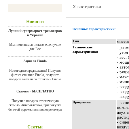
Характеристики
Отзывы
Новости
Основные характеристики:
Лучший супермаркет тренажеров
в Украине
Тип
масса
Мы изменяемся и стаем еще лучше
Технические
- раз
для Вас
характеристики
- угол
- вес: 
Ация от Finnlo
- мощн
- авт
Новогоднее предложение! Покупая
- руч
фитнес станцию Finnlo, получите
- макс
подарок гантели со стойками Finnlo
- мин
- возд
Скамья - БЕСПЛАТНО
- возд
- возд
Получи в подарок атлетическую
Программы
- в с
скамью Интератлетика, при покупке
покол
беговой дорожки или велотренажера
двух 
расти
- сиде
Статьи
возду