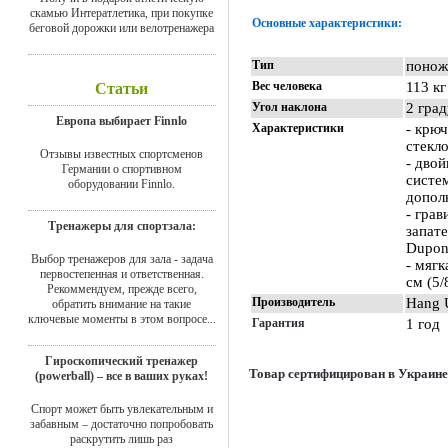
скамью Интератлетика, при покупке
Основные характеристики:
беговой дорожки или велотренажера
Тип
понож
Вес человека
113 кг
Статьи
Угол наклона
2 град
Европа выбирает Finnlo
Характеристики
- крюч
стекл
Отзывы известных спортсменов
- дво
Германии о спортивном
систе
оборудовании Finnlo.
допол
- гра
Тренажеры для спортзала:
запат
Dupon
Выбор тренажеров для зала - задача
- мяг
первостепенная и ответственная.
см (5/8
Рекоммендуем, прежде всего,
Производитель
Hang 
обратить внимание на такие
ключевые моменты в этом вопросе...
Гарантия
1 год
Гироскопический тренажер
Товар сертифицирован в Украине
(powerball) – все в ваших руках!
Спорт может быть увлекательным и
забавным – достаточно попробовать
раскрутить лишь раз