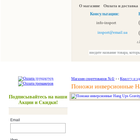
О магазине
Оплата и доставка
Консультации:
info-insport
insport@email.ua
г.К
Тренажеры
Спорттовары
Красота и здоровье
Магазин спорттоваров №①
›
›
Красота и з
Акции и
Поножи инверсионные Ha
Подписывайтесь на наши
Акции и Скидки!
Email