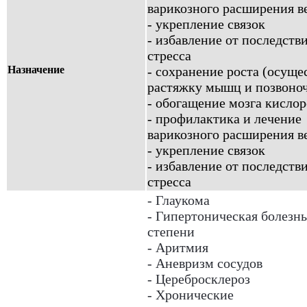
варикозного расширения в
- укрепление связок
- избавление от последств
стресса
Назначение
- сохранение роста (осуще
растяжку мышц и позвоно
- обогащение мозга кисло
- профилактика и лечение
варикозного расширения в
- укрепление связок
- избавление от последств
стресса
- Глаукома
- Гипертоническая болезнь
степени
- Аритмия
- Аневризм сосудов
- Церебросклероз
- Хронические