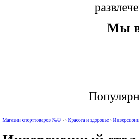
развлече
Мы в
Популяр
Магазин спорттоваров №①
›
›
Красота и здоровье
›
Инверсионн