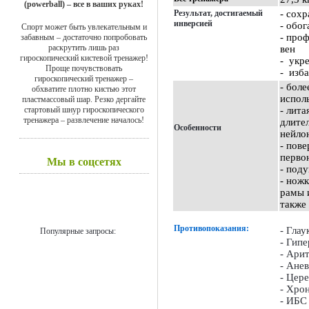
(powerball) – все в ваших руках!
Результат, достигаемый
- сохр
инверсией
- обо
Спорт может быть увлекательным и
- про
забавным – достаточно попробовать
раскрутить лишь раз
вен
гироскопический кистевой тренажер!
- укр
Проще почувствовать
- изба
гироскопический тренажер –
- бол
обхватите плотно кистью этот
испол
пластмассовый шар. Резко дергайте
стартовый шнур гироскопического
- лита
тренажера – развлечение началось!
длите
Особенности
нейло
- пове
перво
Мы в соцсетях
- под
- нож
рамы 
также
Противопоказания:
- Глау
Популярные запросы:
- Гипе
- Ари
- Ане
- Цер
- Хро
- ИБС