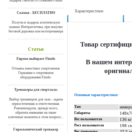
подарок гантели со стойками Finnlo
Характеристики
Скамья - БЕСПЛАТНО
Доставка
Получи в подарок атлетическую
скамью Интератлетика, при покупке
беговой дорожки или велотренажера
Товар сертифиц
Статьи
Европа выбирает Finnlo
В нашем интер
Отзывы известных спортсменов
оригинал
Германии о спортивном
оборудовании Finnlo.
Тренажеры для спортзала:
Основные характеристики:
Выбор тренажеров для зала - задача
первостепенная и ответственная.
Тип
инвер
Рекоммендуем, прежде всего,
обратить внимание на такие
Габариты
148х7
ключевые моменты в этом вопросе...
Вес пользователя
136 кг
Рост пользователя
198 с
Гироскопический тренажер
Вес тренажера
27,5 к