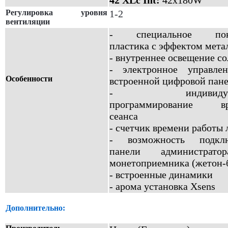
42 XLc Int:
42x180W
Регулировка уровня
1-2
вентиляции
- специальное пок
пластика с эффектом мета
- внутреннее освещение с
- электронное управле
Особенности
встроенной цифровой пан
- индивидуал
программирование вр
сеанса
- счетчик времени работы
- возможность подклю
панели администрат
монетоприемника (жетон-
- встроенные динамики
- арома установка Xsens
Дополнительно: