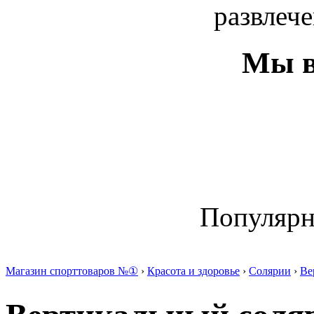
развлече
Мы в
Популяр
Магазин спорттоваров №①
›
Красота и здоровье
›
Солярии
›
Ве