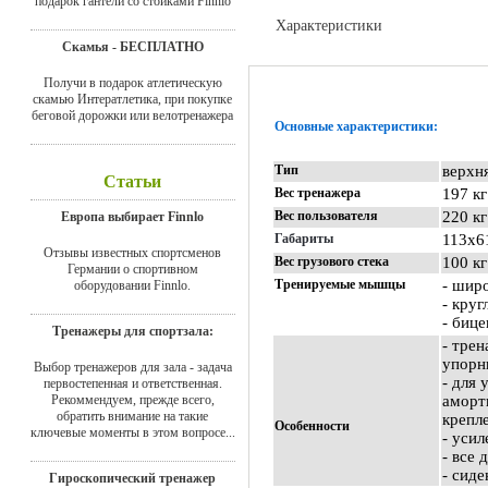
подарок гантели со стойками Finnlo
Характеристики
Скамья - БЕСПЛАТНО
Доставка
Получи в подарок атлетическую
скамью Интератлетика, при покупке
беговой дорожки или велотренажера
Основные характеристики:
Тип
верхня
Статьи
Вес тренажера
197 кг
Вес пользователя
220 кг
Европа выбирает Finnlo
Габариты
113х6
Отзывы известных спортсменов
Вес грузового стека
100 кг
Германии о спортивном
Тренируемые мышцы
- шир
оборудовании Finnlo.
- кру
- биц
Тренажеры для спортзала:
- тре
упорн
Выбор тренажеров для зала - задача
- для
первостепенная и ответственная.
Рекоммендуем, прежде всего,
аморт
обратить внимание на такие
крепл
Особенности
ключевые моменты в этом вопросе...
- уси
- все
- сид
Гироскопический тренажер