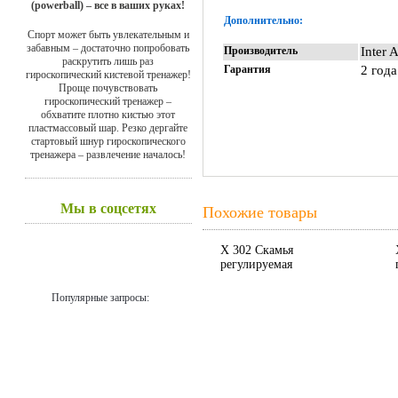
(powerball) – все в ваших руках!
Дополнительно:
Спорт может быть увлекательным и
забавным – достаточно попробовать
Производитель
Inter 
раскрутить лишь раз
Гарантия
2 года
гироскопический кистевой тренажер!
Проще почувствовать
гироскопический тренажер –
обхватите плотно кистью этот
пластмассовый шар. Резко дергайте
стартовый шнур гироскопического
тренажера – развлечение началось!
Мы в соцсетях
Похожие товары
X 302 Скамья
регулируемая
Популярные запросы: