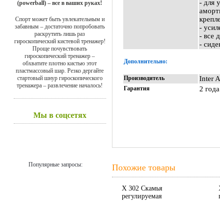
- для
(powerball) – все в ваших руках!
аморт
крепл
Спорт может быть увлекательным и
забавным – достаточно попробовать
- уси
раскрутить лишь раз
- все
гироскопический кистевой тренажер!
- сид
Проще почувствовать
гироскопический тренажер –
Дополнительно:
обхватите плотно кистью этот
пластмассовый шар. Резко дергайте
стартовый шнур гироскопического
Производитель
Inter 
тренажера – развлечение началось!
Гарантия
2 года
Мы в соцсетях
Популярные запросы:
Похожие товары
X 302 Скамья
регулируемая