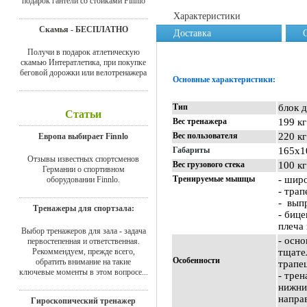
подарок гантели со стойками Finnlo
Характеристики
Скамья - БЕСПЛАТНО
Доставка
Получи в подарок атлетическую
скамью Интератлетика, при покупке
беговой дорожки или велотренажера
Основные характеристики:
Тип
блок 
Статьи
Вес тренажера
199 кг
Вес пользователя
220 кг
Европа выбирает Finnlo
Габариты
165х1
Отзывы известных спортсменов
Вес грузового стека
100 кг
Германии о спортивном
Тренируемые мышцы
- шир
оборудовании Finnlo.
- тра
- вып
Тренажеры для спортзала:
- биц
плеча
Выбор тренажеров для зала - задача
- осн
первостепенная и ответственная.
Рекоммендуем, прежде всего,
тщате
Особенности
обратить внимание на такие
трапе
ключевые моменты в этом вопросе...
- тре
нижни
напра
Гироскопический тренажер