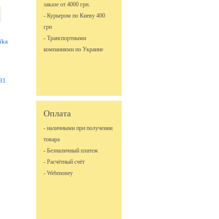
заказе от 4000 грн.
- Курьером по Киеву 400
грн
- Транспортными
tika
компаниями по Украине
31
Оплата
- наличными при получении
товара
- Безналичный платеж
- Расчётный счёт
- Webmoney