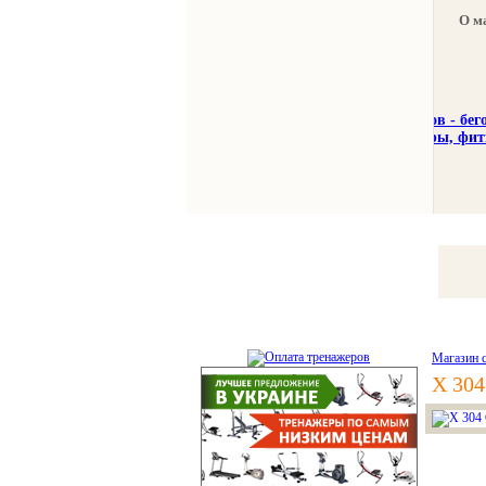
О м
Тренажеры
Спорттовар
Магазин 
X 304