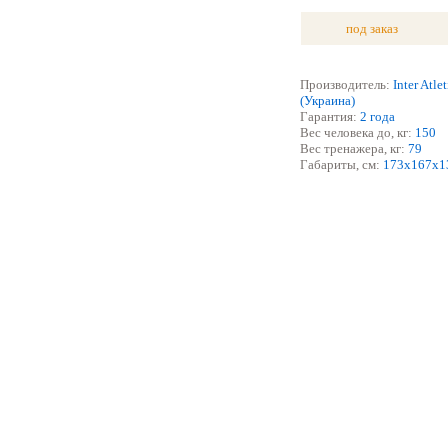
под заказ
Производитель:
Inter Atle
(Украина)
Гарантия:
2
года
Вес человека до, кг:
150
Вес тренажера, кг:
79
Габариты, см:
1
73
х
167
х
1