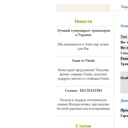
Хар
Новости
Осно
Лучший супермаркет тренажеров
в Украине
Тип
Вес 
Мы изменяемся и стаем еще лучше
Вес 
для Вас
Габ
Рам
Ация от Finnlo
Тре
Новогоднее предложение! Покупая
фитнес станцию Finnlo, получите
Особ
подарок гантели со стойками Finnlo
Скамья - БЕСПЛАТНО
Получи в подарок атлетическую
Допо
скамью Интератлетика, при покупке
беговой дорожки или велотренажера
Прои
Гар
Статьи