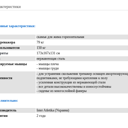
актеристики
Описание
Доставка
Отзывы
вные характеристики:
скамья для жима горизонтальная
тренажера
79 кг
пользователя
150 кг
ариты
173х167х131 см
а
нержавеющая сталь
нируемые мышцы
- мышцы плеча
- мышцы груди
- для устранения скольжения тренажер оснащен амортизирую
енности
подпятниками, не требующими крепления к полу
- усиленная конструкция из нержавеющей стали
- все детали высококачественны и износоустойчивы
- сиденье из многослойной фанеры
лнительно:
зводитель
Inter Atletika (Украина)
антия
2 года