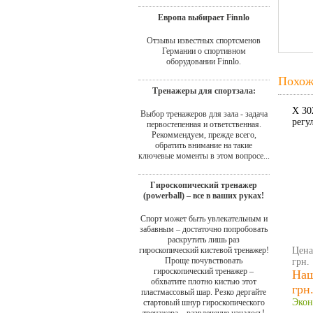
Европа выбирает Finnlo
Отзывы известных спортсменов
Германии о спортивном
оборудовании Finnlo.
Похож
Тренажеры для спортзала:
X 30
Выбор тренажеров для зала - задача
регу
первостепенная и ответственная.
Рекоммендуем, прежде всего,
обратить внимание на такие
ключевые моменты в этом вопросе...
Гироскопический тренажер
(powerball) – все в ваших руках!
Спорт может быть увлекательным и
забавным – достаточно попробовать
раскрутить лишь раз
гироскопический кистевой тренажер!
Цена
Проще почувствовать
грн.
гироскопический тренажер –
Наш
обхватите плотно кистью этот
грн
пластмассовый шар. Резко дергайте
Экон
стартовый шнур гироскопического
тренажера – развлечение началось!