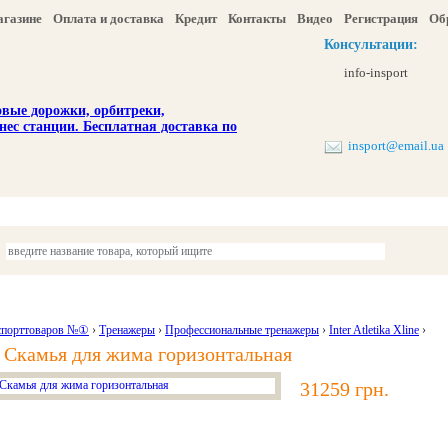
агазине
Оплата и доставка
Кредит
Контакты
Видео
Регистрация
Об
Консультации:
info-insport
insport@email.ua
ы
Отдых и туризм
Детям
Красота и здоровье
Акции и скидка
спорттоваров №①
›
Тренажеры
›
Профессиональные тренажеры
›
Inter Atletika Xline
›
 Скамья для жима горизонтальная
31259 грн.