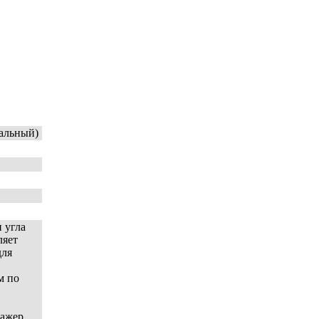
альный)
 угла
ляет
для
м по
нажер