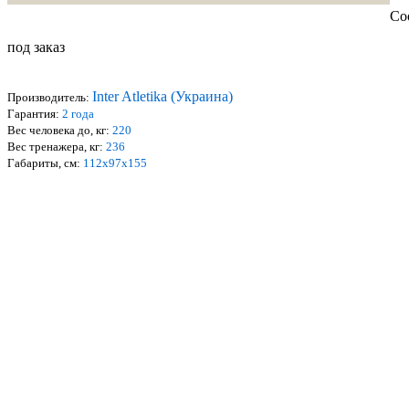
Со
под заказ
Inter Atletika (Украина)
Производитель:
Гарантия:
2
года
Вес человека до, кг:
220
Вес тренажера, кг:
2
36
Габариты, см:
1
1
2
х
97
х
155