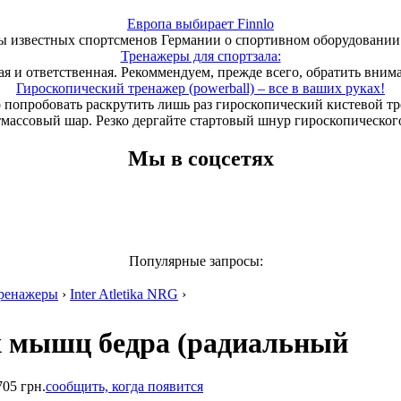
Европа выбирает Finnlo
 известных спортсменов Германии о спортивном оборудовании 
Тренажеры для спортзала:
ая и ответственная. Рекоммендуем, прежде всего, обратить вним
Гироскопический тренажер (powerball) – все в ваших руках!
 попробовать раскрутить лишь раз гироскопический кистевой т
тмассовый шар. Резко дергайте стартовый шнур гироскопического
Мы в соцсетях
Популярные запросы:
ренажеры
›
Inter Atletika NRG
›
х мышц бедра (радиальный
705 грн.
сообщить, когда появится