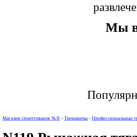
развлече
Мы в
Популяр
Магазин спорттоваров №①
›
Тренажеры
›
Профессиональные т