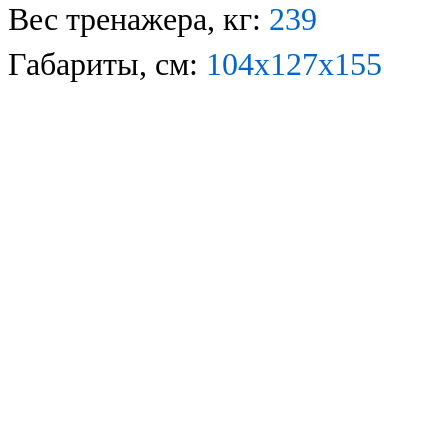
Вес тренажера, кг:
2
39
Габариты, см:
1
0
4
х
1
27
х
1
55