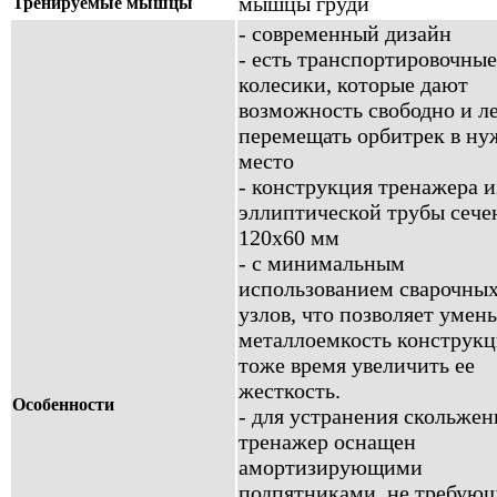
мышцы груди
Тренируемые мышцы
- современный дизайн
- есть транспортировочные
колесики, которые дают
возможность свободно и л
перемещать орбитрек в ну
место
- конструкция тренажера и
эллиптической трубы сеч
120х60 мм
- с минимальным
использованием сварочны
узлов, что позволяет умен
металлоемкость конструкц
тоже время увеличить ее
жесткость.
Особенности
- для устранения скольжен
тренажер оснащен
амортизирующими
подпятниками, не требую