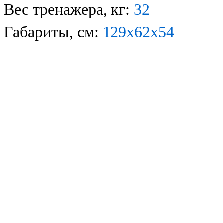
Вес тренажера, кг:
3
2
Габариты, см:
1
2
9
х
6
2
х
54