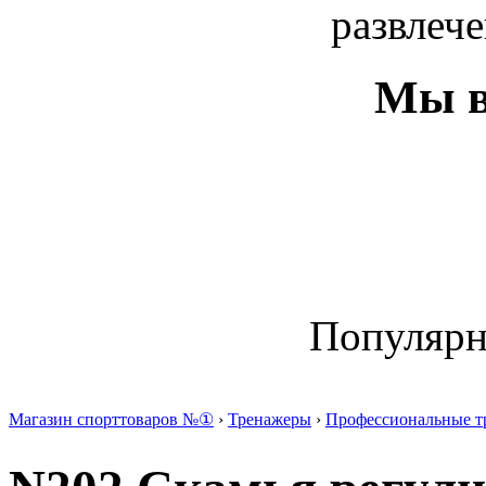
развлече
Мы в
Популяр
Магазин спорттоваров №①
›
Тренажеры
›
Профессиональные т