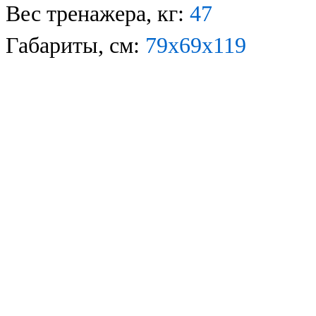
Вес тренажера, кг:
47
Габариты, см:
7
9
х
69
х
1
19