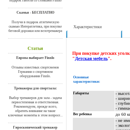
подарок гантели со стойками Finnlo
Скамья - БЕСПЛАТНО
Получи в подарок атлетическую
скамью Интератлетика, при покупке
Характеристики
беговой дорожки или велотренажера
Доставка
Статьи
При покупке детских уголк
Европа выбирает Finnlo
"
Детская мебель
".
Отзывы известных спортсменов
Германии о спортивном
оборудовании Finnlo.
Основные
характеристики:
Тренажеры для спортзала:
Габариты
- высот
Выбор тренажеров для зала - задача
- ширин
первостепенная и ответственная.
- глуби
Рекоммендуем, прежде всего,
- гимна
обратить внимание на такие
Вес ребенка
до 60 к
ключевые моменты в этом вопросе...
- не им
- экол
Гироскопический тренажер