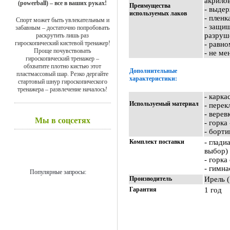
акрило
(powerball) – все в ваших руках!
Преимущества
- выде
используемых лаков
- пленк
Спорт может быть увлекательным и
- защи
забавным – достаточно попробовать
разруш
раскрутить лишь раз
гироскопический кистевой тренажер!
- равн
Проще почувствовать
- не ме
гироскопический тренажер –
обхватите плотно кистью этот
Дополнительные
пластмассовый шар. Резко дергайте
характеристики:
стартовый шнур гироскопического
тренажера – развлечение началось!
- карка
Используемый материал
- перек
- верев
Мы в соцсетях
- горка
- борти
Комплект поставки
- глади
выбор)
- горка
- гимн
Популярные запросы:
Производитель
Ирель 
Гарантия
1 год