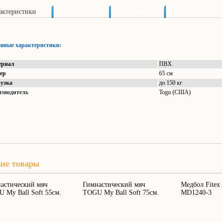
актеристики
Описание
Доставка
Отзывы
вные характеристики:
ериал
ПВХ
ер
65 см
узка
до 150 кг
изводитель
Togu (США)
ие товары
астический мяч
Гимнастический мяч
Медбол Fitex 
 My Ball Soft 55см.
TOGU My Ball Soft 75см.
MD1240-3