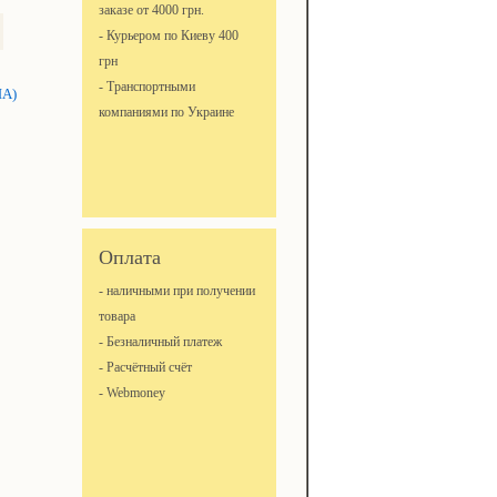
заказе от 4000 грн.
- Курьером по Киеву 400
грн
- Транспортными
ША)
компаниями по Украине
Оплата
- наличными при получении
товара
- Безналичный платеж
- Расчётный счёт
- Webmoney