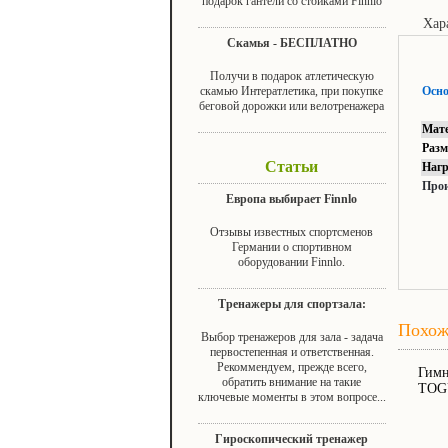
подарок гантели со стойками Finnlo
Хар
Скамья - БЕСПЛАТНО
Получи в подарок атлетическую
скамью Интератлетика, при покупке
Осно
беговой дорожки или велотренажера
Мат
Разм
Статьи
Нагр
Про
Европа выбирает Finnlo
Отзывы известных спортсменов
Германии о спортивном
оборудовании Finnlo.
Тренажеры для спортзала:
Похож
Выбор тренажеров для зала - задача
первостепенная и ответственная.
Рекоммендуем, прежде всего,
Гимн
обратить внимание на такие
TOGU
ключевые моменты в этом вопросе...
Гироскопический тренажер