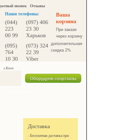
ратный звонок
Отзывы
Наши телефоны:
Ваша
корзина
(044)
(097) 406
223
23 30
При заказе
00 99
Харьков
через корзину
дополнительная
(095)
(073) 324
скидка 2%
764
22 39
10 30
Viber
г.Киев
Оборудуем спортзалы
Спецпредложения
Доставка
- Бесплатная доставка при