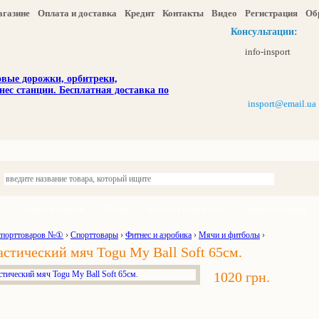
агазине
Оплата и доставка
Кредит
Контакты
Видео
Регистрация
Об
Консультации:
info-insport
insport@email.ua
ы
Отдых и туризм
Детям
Красота и здоровье
Акции и скидка
спорттоваров №①
›
Спорттовары
›
Фитнес и аэробика
›
Мячи и фитболы
›
стический мяч Togu My Ball Soft 65см.
1020 грн.