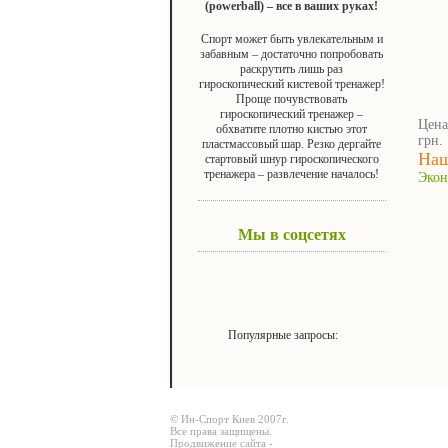
(powerball) – все в ваших руках!
Спорт может быть увлекательным и
забавным – достаточно попробовать
раскрутить лишь раз
гироскопический кистевой тренажер!
Проще почувствовать
гироскопический тренажер –
Цена
обхватите плотно кистью этот
грн.
пластмассовый шар. Резко дергайте
Наш
стартовый шнур гироскопического
тренажера – развлечение началось!
Экон
Мы в соцсетях
Популярные запросы:
© Ин-Спорт Киев 2007г.
Все права защищены.
Продвижение сайта -
Prodex