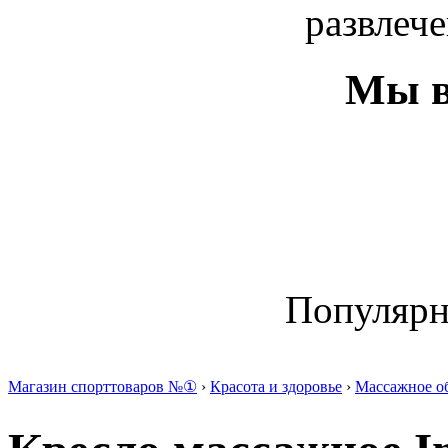
развлече
Мы в
Популяр
Магазин спорттоваров №①
›
Красота и здоровье
›
Массажное о