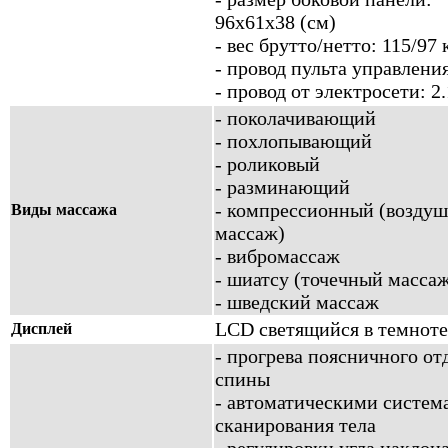
96х61х38 (см)
- вес брутто/нетто: 115/97 
- провод пульта управления
- провод от электросети: 2
- поколачивающий
- похлопывающий
- роликовый
- разминающий
- компрессионный (возду
Виды массажа
массаж)
- вибромассаж
- шиатсу (точечный масса
- шведский массаж
LCD светящийся в темноте
Дисплей
- прогрева поясничного от
спины
- автоматическими систем
сканирования тела