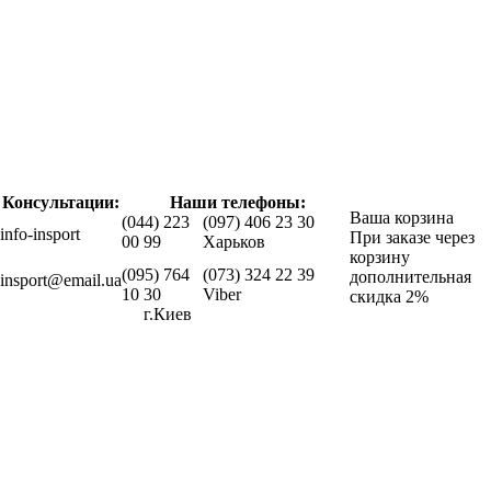
Консультации:
Наши телефоны:
Ваша корзина
(044) 223
(097) 406 23 30
info-insport
При заказе через
00 99
Харьков
корзину
(095) 764
(073) 324 22 39
дополнительная
insport@email.ua
10 30
Viber
скидка 2%
г.Киев