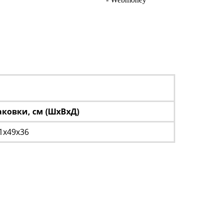
ковки, см (ШхВхД)
1х49х36