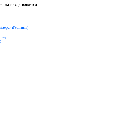
когда товар появится
ristopeit (Германия)
:
н/д
6