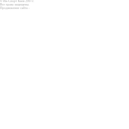
© Ин-Спорт Киев 2007г.
Все права защищены.
Продвижение сайта -
Prodex