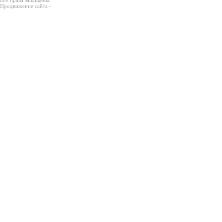
Все права защищены.
Продвижение сайта -
Prodex