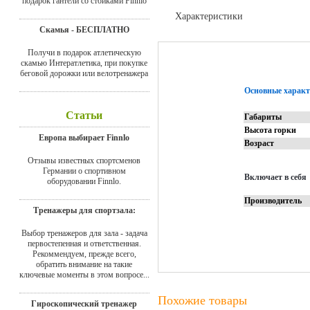
подарок гантели со стойками Finnlo
Характеристики
Скамья - БЕСПЛАТНО
Отзывы
Получи в подарок атлетическую
скамью Интератлетика, при покупке
беговой дорожки или велотренажера
Основные характ
Статьи
Габариты
Высота горки
Европа выбирает Finnlo
Возраст
Отзывы известных спортсменов
Германии о спортивном
Включает в себя
оборудовании Finnlo.
Производитель
Тренажеры для спортзала:
Выбор тренажеров для зала - задача
первостепенная и ответственная.
Рекоммендуем, прежде всего,
обратить внимание на такие
ключевые моменты в этом вопросе...
Похожие товары
Гироскопический тренажер