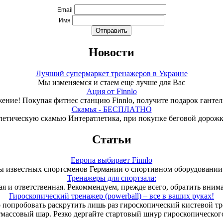
Email
Имя
Новости
Лучший супермаркет тренажеров в Украине
Мы изменяемся и стаем еще лучше для Вас
Ация от Finnlo
ение! Покупая фитнес станцию Finnlo, получите подарок гантели
Скамья - БЕСПЛАТНО
летическую скамью Интератлетика, при покупке беговой дорож
Статьи
Европа выбирает Finnlo
 известных спортсменов Германии о спортивном оборудовании 
Тренажеры для спортзала:
ая и ответственная. Рекоммендуем, прежде всего, обратить вним
Гироскопический тренажер (powerball) – все в ваших руках!
 попробовать раскрутить лишь раз гироскопический кистевой т
тмассовый шар. Резко дергайте стартовый шнур гироскопического