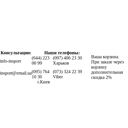
Консультации:
Наши телефоны:
Ваша корзина
(044) 223
(097) 406 23 30
info-insport
При заказе через
00 99
Харьков
корзину
(095) 764
(073) 324 22 39
дополнительная
insport@email.ua
10 30
Viber
скидка 2%
г.Киев