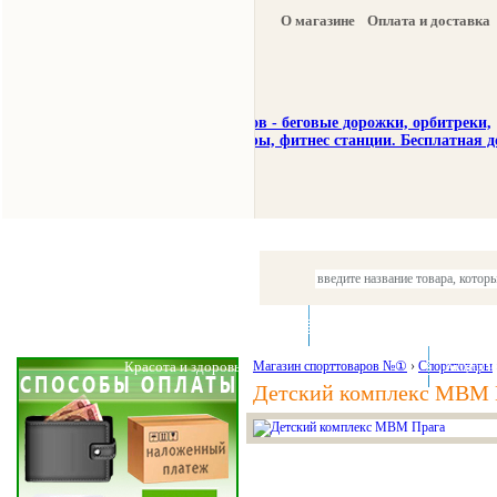
О магазине
Оплата и доставка
Тренажеры
Спорттовары
Красота и здоровье
Магазин спорттоваров №①
›
Спорттовары
Акции и
Детский комплекс МВМ 