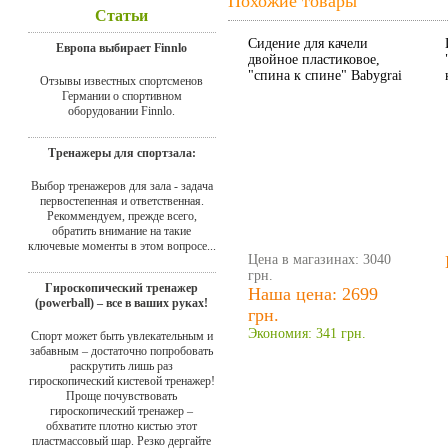
Похожие товары
Статьи
Сидение для качели
Европа выбирает Finnlo
двойное пластиковое,
"спина к спине" Babygrai
Отзывы известных спортсменов
Германии о спортивном
оборудовании Finnlo.
Тренажеры для спортзала:
Выбор тренажеров для зала - задача
первостепенная и ответственная.
Рекоммендуем, прежде всего,
обратить внимание на такие
ключевые моменты в этом вопросе...
Цена в магазинах: 3040
грн.
Гироскопический тренажер
Наша цена: 2699
(powerball) – все в ваших руках!
грн.
Экономия: 341 грн.
Спорт может быть увлекательным и
забавным – достаточно попробовать
раскрутить лишь раз
гироскопический кистевой тренажер!
Проще почувствовать
гироскопический тренажер –
обхватите плотно кистью этот
пластмассовый шар. Резко дергайте