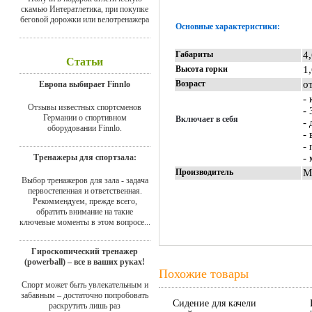
скамью Интератлетика, при покупке
беговой дорожки или велотренажера
Основные характеристики:
Габариты
4
Статьи
Высота горки
1
Возраст
о
Европа выбирает Finnlo
-
Отзывы известных спортсменов
-
Германии о спортивном
Включает в себя
-
оборудовании Finnlo.
-
-
Тренажеры для спортзала:
-
Производитель
М
Выбор тренажеров для зала - задача
первостепенная и ответственная.
Рекоммендуем, прежде всего,
обратить внимание на такие
ключевые моменты в этом вопросе...
Гироскопический тренажер
(powerball) – все в ваших руках!
Похожие товары
Спорт может быть увлекательным и
забавным – достаточно попробовать
Сидение для качели
раскрутить лишь раз