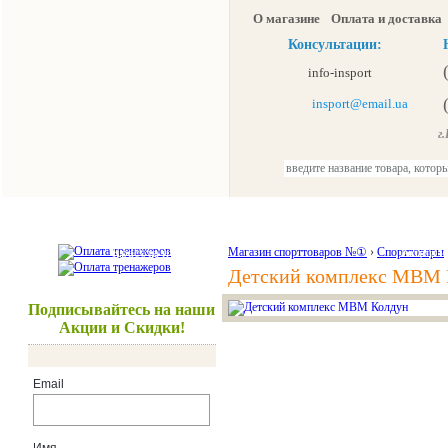
О магазине
Оплата и доставка
Консультации:
info-insport
insport@email.ua
г.К
Тренажеры
Спорттовары
Красота и здоровье
Магазин спорттоваров №①
›
Спорттовары
Акции и
Детский комплекс МВМ 
Подписывайтесь на наши
Акции и Скидки!
Email