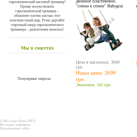
двойное пластиковое,
гироскопический кистевой тренажер!
"спина к спине" Babygrai
Проще почувствовать
гироскопический тренажер –
обхватите плотно кистью этот
пластмассовый шар. Резко дергайте
стартовый шнур гироскопического
тренажера – развлечение началось!
Мы в соцсетях
Цена в магазинах: 3040
грн.
Наша цена: 2699
грн.
Популярные запросы:
Экономия: 341 грн.
© Ин-Спорт Киев 2007г.
Все права защищены.
Продвижение сайта -
Prodex