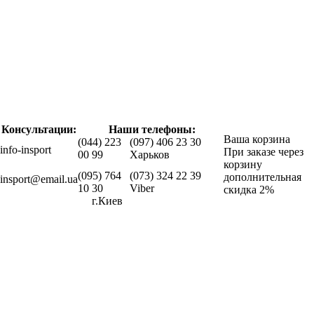
Консультации:
Наши телефоны:
Ваша корзина
(044) 223
(097) 406 23 30
info-insport
При заказе через
00 99
Харьков
корзину
(095) 764
(073) 324 22 39
дополнительная
insport@email.ua
10 30
Viber
скидка 2%
г.Киев