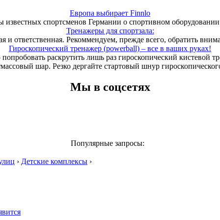
Европа выбирает Finnlo
 известных спортсменов Германии о спортивном оборудовании 
Тренажеры для спортзала:
ая и ответственная. Рекоммендуем, прежде всего, обратить вним
Гироскопический тренажер (powerball) – все в ваших руках!
 попробовать раскрутить лишь раз гироскопический кистевой т
тмассовый шар. Резко дергайте стартовый шнур гироскопического
Мы в соцсетях
Популярные запросы:
улиц
›
Детские комплексы
›
явится