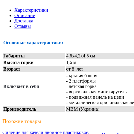
Характеристики
Описание
Доставка
Отзывы
Основные характеристики:
Габариты
4,6х4,2х4,5 см
Высота горки
1,6 м
Возраст
от 8 лет
- крытая башня
- 2 платформы
Включает в себя
- детская горка
- вертикальная миникарусель
- подвижная панель на цепи
- металлическая оригинальная л
Производитель
МВМ (Украина)
Похожие товары
Сидение для качели двойное пластиковое,