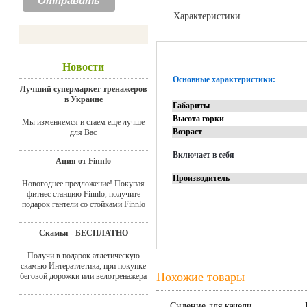
Характеристики
Отзывы
Новости
Основные характеристики:
Лучший супермаркет тренажеров
в Украине
Габариты
Высота горки
Мы изменяемся и стаем еще лучше
Возраст
для Вас
Включает в себя
Ация от Finnlo
Производитель
Новогоднее предложение! Покупая
фитнес станцию Finnlo, получите
подарок гантели со стойками Finnlo
Скамья - БЕСПЛАТНО
Получи в подарок атлетическую
скамью Интератлетика, при покупке
Похожие товары
беговой дорожки или велотренажера
Сидение для качели