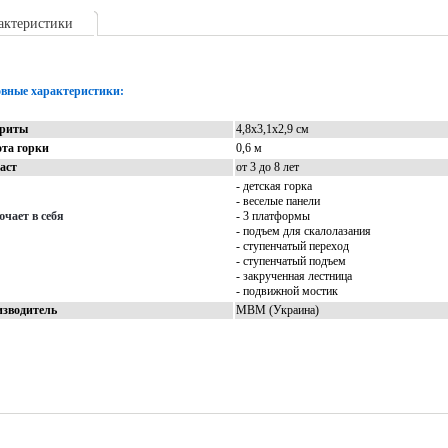
актеристики
Описание
Доставка
Отзывы
вные характеристики:
ариты
4,8х3,1х2,9 см
та горки
0,6 м
аст
от 3 до 8 лет
- детская горка
- веселые панели
чает в себя
- 3 платформы
- подъем для скалолазания
- ступенчатый переход
- ступенчатый подъем
- закрученная лестница
- подвижной мостик
зводитель
МВМ (Украина)