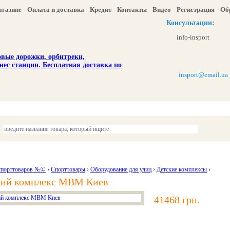
агазине
Оплата и доставка
Кредит
Контакты
Видео
Регистрация
Об
Консультации:
info-insport
insport@email.ua
ы
Отдых и туризм
Детям
Красота и здоровье
Акции и скидка
спорттоваров №①
›
Спорттовары
›
Оборудование для улиц
›
Детские комплексы
›
кий комплекс МВМ Киев
41468 грн.