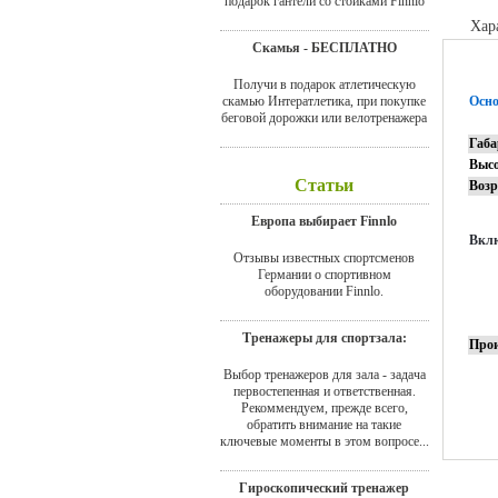
подарок гантели со стойками Finnlo
Хар
Скамья - БЕСПЛАТНО
Получи в подарок атлетическую
скамью Интератлетика, при покупке
Осно
беговой дорожки или велотренажера
Габ
Высо
Статьи
Возр
Европа выбирает Finnlo
Вклю
Отзывы известных спортсменов
Германии о спортивном
оборудовании Finnlo.
Тренажеры для спортзала:
Прои
Выбор тренажеров для зала - задача
первостепенная и ответственная.
Рекоммендуем, прежде всего,
обратить внимание на такие
ключевые моменты в этом вопросе...
Гироскопический тренажер