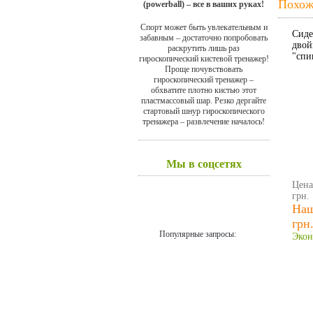
Похож
(powerball) – все в ваших руках!
Спорт может быть увлекательным и
Сиде
забавным – достаточно попробовать
двой
раскрутить лишь раз
"спи
гироскопический кистевой тренажер!
Проще почувствовать
гироскопический тренажер –
обхватите плотно кистью этот
пластмассовый шар. Резко дергайте
стартовый шнур гироскопического
тренажера – развлечение началось!
Мы в соцсетях
Цена
грн.
Наш
грн
Популярные запросы:
Экон