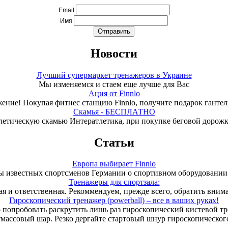
Email
Имя
Новости
Лучший супермаркет тренажеров в Украине
Мы изменяемся и стаем еще лучше для Вас
Ация от Finnlo
ение! Покупая фитнес станцию Finnlo, получите подарок гантели
Скамья - БЕСПЛАТНО
летическую скамью Интератлетика, при покупке беговой дорож
Статьи
Европа выбирает Finnlo
 известных спортсменов Германии о спортивном оборудовании 
Тренажеры для спортзала:
ая и ответственная. Рекоммендуем, прежде всего, обратить вним
Гироскопический тренажер (powerball) – все в ваших руках!
 попробовать раскрутить лишь раз гироскопический кистевой т
тмассовый шар. Резко дергайте стартовый шнур гироскопического