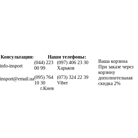
Консультации:
Наши телефоны:
Ваша корзина
(044) 223
(097) 406 23 30
info-insport
При заказе через
00 99
Харьков
корзину
(095) 764
(073) 324 22 39
дополнительная
insport@email.ua
10 30
Viber
скидка 2%
г.Киев