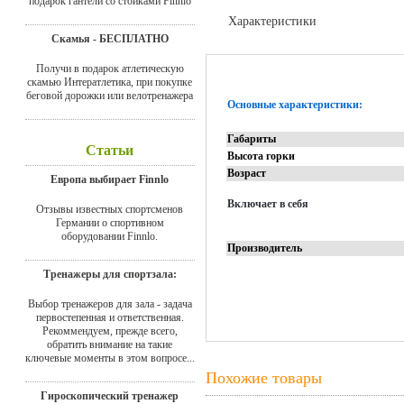
подарок гантели со стойками Finnlo
Характеристики
Скамья - БЕСПЛАТНО
Отзывы
Получи в подарок атлетическую
скамью Интератлетика, при покупке
беговой дорожки или велотренажера
Основные характеристики:
Габариты
Статьи
Высота горки
Возраст
Европа выбирает Finnlo
Включает в себя
Отзывы известных спортсменов
Германии о спортивном
оборудовании Finnlo.
Производитель
Тренажеры для спортзала:
Выбор тренажеров для зала - задача
первостепенная и ответственная.
Рекоммендуем, прежде всего,
обратить внимание на такие
ключевые моменты в этом вопросе...
Похожие товары
Гироскопический тренажер