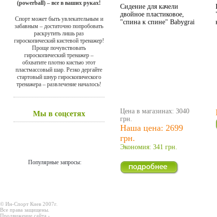
(powerball) – все в ваших руках!
Сидение для качели
двойное пластиковое,
Спорт может быть увлекательным и
"спина к спине" Babygrai
забавным – достаточно попробовать
раскрутить лишь раз
гироскопический кистевой тренажер!
Проще почувствовать
гироскопический тренажер –
обхватите плотно кистью этот
пластмассовый шар. Резко дергайте
стартовый шнур гироскопического
тренажера – развлечение началось!
Цена в магазинах: 3040
Мы в соцсетях
грн.
Наша цена: 2699
грн.
Экономия: 341 грн.
Популярные запросы:
© Ин-Спорт Киев 2007г.
Все права защищены.
Продвижение сайта -
Prodex