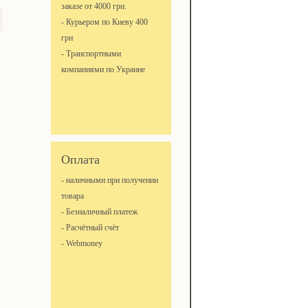
заказе от 4000 грн.
- Курьером по Киеву 400
грн
- Транспортными
компаниями по Украине
5
Оплата
- наличными при получении
товара
- Безналичный платеж
- Расчётный счёт
- Webmoney