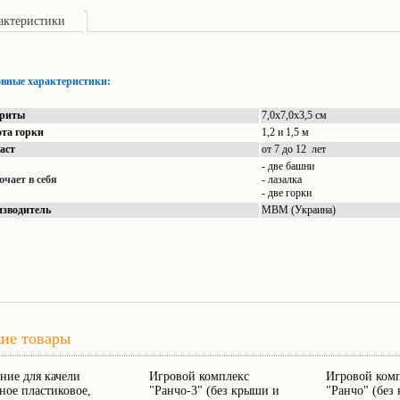
актеристики
Описание
Доставка
Отзывы
вные характеристики:
ариты
7,0х7,0х3,5 см
та горки
1,2 и 1,5 м
аст
от 7 до 12 лет
- две башни
чает в себя
- лазалка
- две горки
зводитель
МВМ (Украина)
ие товары
ние для качели
Игровой комплекс
Игровой ком
ное пластиковое,
"Ранчо-3" (без крыши и
"Ранчо" (без