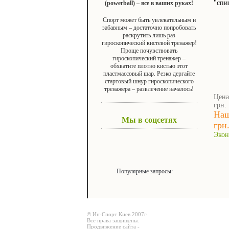
"спи
(powerball) – все в ваших руках!
Спорт может быть увлекательным и
забавным – достаточно попробовать
раскрутить лишь раз
гироскопический кистевой тренажер!
Проще почувствовать
гироскопический тренажер –
обхватите плотно кистью этот
пластмассовый шар. Резко дергайте
стартовый шнур гироскопического
тренажера – развлечение началось!
Цена
грн.
Наш
Мы в соцсетях
грн
Экон
Популярные запросы:
© Ин-Спорт Киев 2007г.
Все права защищены.
Продвижение сайта -
Prodex