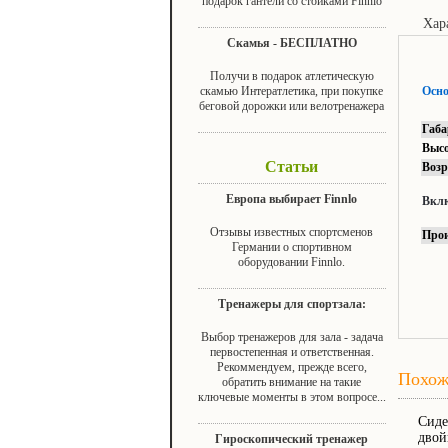
подарок гантели со стойками Finnlo
Хар
Скамья - БЕСПЛАТНО
Получи в подарок атлетическую
скамью Интератлетика, при покупке
Осно
беговой дорожки или велотренажера
Габ
Высо
Статьи
Возр
Европа выбирает Finnlo
Вклю
Отзывы известных спортсменов
Прои
Германии о спортивном
оборудовании Finnlo.
Тренажеры для спортзала:
Выбор тренажеров для зала - задача
первостепенная и ответственная.
Рекоммендуем, прежде всего,
Похож
обратить внимание на такие
ключевые моменты в этом вопросе...
Сиде
двой
Гироскопический тренажер