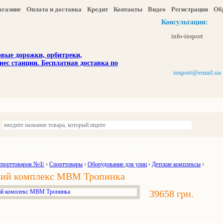
агазине
Оплата и доставка
Кредит
Контакты
Видео
Регистрация
Об
Консультации:
info-insport
insport@email.ua
ы
Отдых и туризм
Детям
Красота и здоровье
Акции и скидка
спорттоваров №①
›
Спорттовары
›
Оборудование для улиц
›
Детские комплексы
›
кий комплекс МВМ Тропинка
39658 грн.