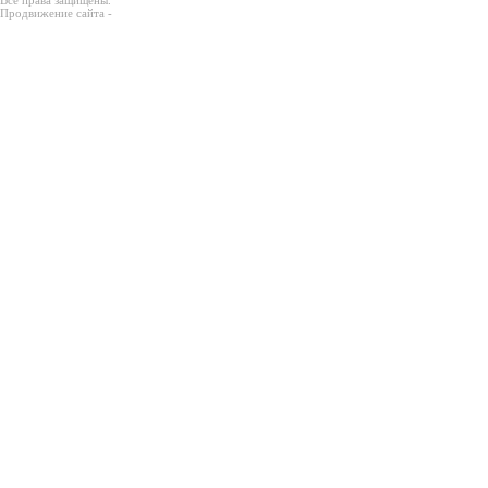
Все права защищены.
Продвижение сайта -
Prodex