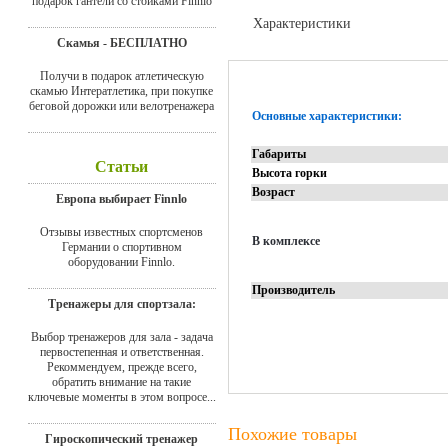
подарок гантели со стойками Finnlo
Характеристики
Скамья - БЕСПЛАТНО
Отзывы
Получи в подарок атлетическую
скамью Интератлетика, при покупке
беговой дорожки или велотренажера
Основные характеристики:
Габариты
Статьи
Высота горки
Возраст
Европа выбирает Finnlo
Отзывы известных спортсменов
В комплексе
Германии о спортивном
оборудовании Finnlo.
Производитель
Тренажеры для спортзала:
Выбор тренажеров для зала - задача
первостепенная и ответственная.
Рекоммендуем, прежде всего,
обратить внимание на такие
ключевые моменты в этом вопросе...
Похожие товары
Гироскопический тренажер