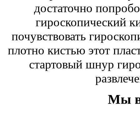
достаточно попробо
гироскопический к
почувствовать гироскоп
плотно кистью этот плас
стартовый шнур гиро
развлече
Мы в