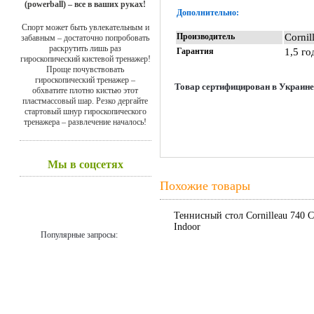
(powerball) – все в ваших руках!
Дополнительно:
Спорт может быть увлекательным и
Производитель
Cornil
забавным – достаточно попробовать
раскрутить лишь раз
Гарантия
1,5 го
гироскопический кистевой тренажер!
Проще почувствовать
гироскопический тренажер –
Товар сертифицирован в Украине
обхватите плотно кистью этот
пластмассовый шар. Резко дергайте
стартовый шнур гироскопического
тренажера – развлечение началось!
Мы в соцсетях
Похожие товары
Теннисный стол Cornilleau 740 C
Indoor
Популярные запросы: