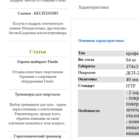
подарок гантели со стойками Finnlo
Характеристики
Скамья - БЕСПЛАТНО
Отзывы
Получи в подарок атлетическую
скамью Интератлетика, при покупке
беговой дорожки или велотренажера
Основные характеристики:
Статьи
Тип
профе
Вес стола
94 кг
Европа выбирает Finnlo
Габариты
274х1
Отзывы известных спортсменов
Покрытие
ДСП-
Германии о спортивном
Окантовка
40 мм
оборудовании Finnlo.
Стандарт
ITTF
- 2 п
Тренажеры для спортзала:
покр
-
повер
Выбор тренажеров для зала - задача
первостепенная и ответственная.
летет
Особенности
Рекоммендуем, прежде всего,
откло
обратить внимание на такие
- нож
ключевые моменты в этом вопросе...
инвал
никак
Гироскопический тренажер